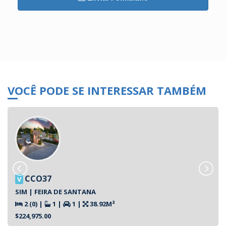
VOCÊ PODE SE INTERESSAR TAMBÉM
CCO37
V
SIM | FEIRA DE SANTANA
2 (0)
|
1
|
1
|
38.92M²
$224,975.00