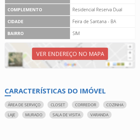
COMPLEMENTO
Residencial Reserva Dual
CIDADE
Feira de Santana - BA
BAIRRO
SIM
VER ENDEREÇO NO MAPA
CARACTERÍSTICAS DO IMÓVEL
ÁREA DE SERVIÇO
CLOSET
CORREDOR
COZINHA
LAJE
MURADO
SALA DE VISITA
VARANDA