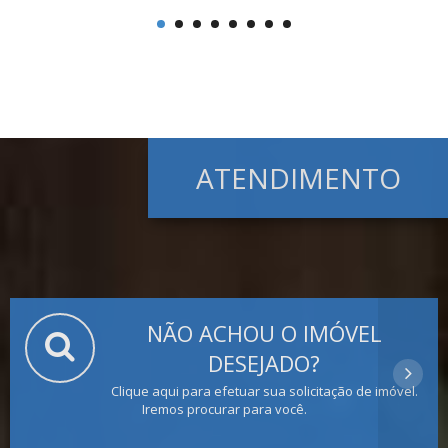
ATENDIMENTO
NÃO ACHOU O IMÓVEL
DESEJADO?
Clique aqui para efetuar sua solicitação de imóvel.
Iremos procurar para você.