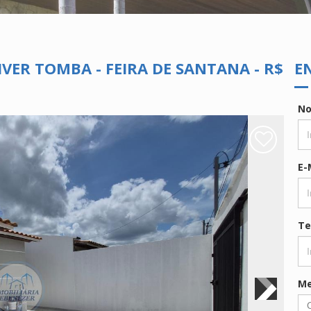
ER TOMBA - FEIRA DE SANTANA - R$
E
N
E-
Te
M