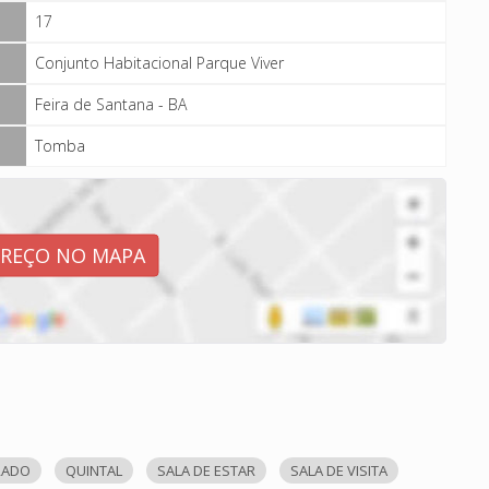
17
Conjunto Habitacional Parque Viver
Feira de Santana - BA
Tomba
EREÇO NO MAPA
RADO
QUINTAL
SALA DE ESTAR
SALA DE VISITA