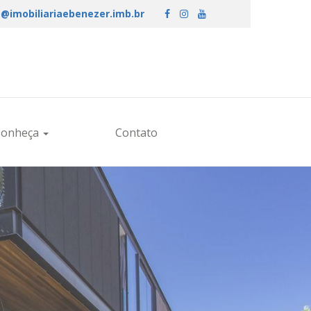
@imobiliariaebenezer.imb.br
Conheça
Contato