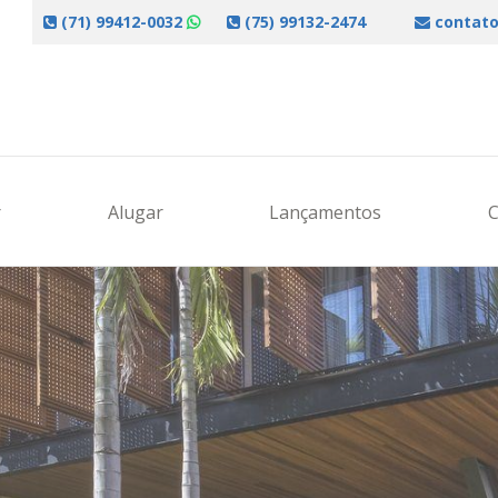
(71) 99412-0032
(75) 99132-2474
contato
r
Alugar
Lançamentos