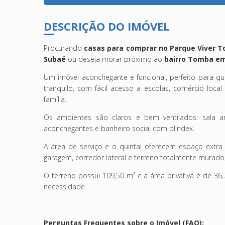
DESCRIÇÃO DO IMÓVEL
Procurando
casas para comprar no Parque Viver 
Subaé
ou deseja morar próximo ao
bairro Tomba em
Um imóvel aconchegante e funcional, perfeito para q
tranquilo, com fácil acesso a escolas, comércio local
família.
Os ambientes são claros e bem ventilados: sala am
aconchegantes e banheiro social com blindex.
A área de serviço e o quintal oferecem espaço extr
garagem, corredor lateral e terreno totalmente murado
O terreno possui 109,50 m² e a área privativa é de 3
necessidade.
Perguntas Frequentes sobre o Imóvel (FAQ):