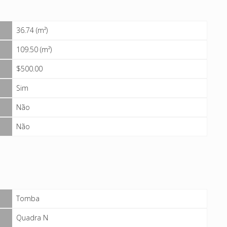
36.74 (m²)
109.50 (m²)
$500.00
Sim
Não
Não
Tomba
Quadra N