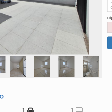
Di
DO
1
1