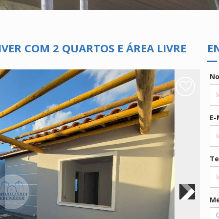
VER COM 2 QUARTOS E ÁREA LIVRE
E
N
E-
Te
M