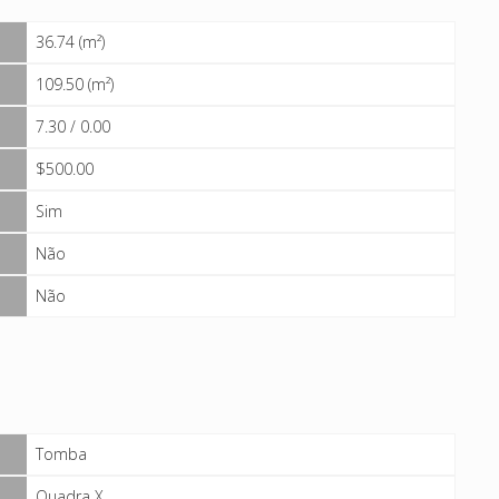
36.74 (m²)
109.50 (m²)
7.30 / 0.00
$500.00
Sim
Não
Não
Tomba
Quadra X