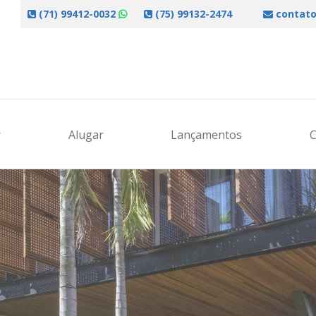
(71) 99412-0032
(75) 99132-2474
contato
r
Alugar
Lançamentos