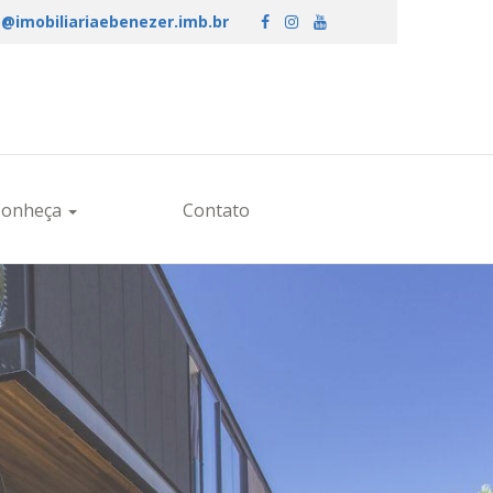
@imobiliariaebenezer.imb.br
Conheça
Contato