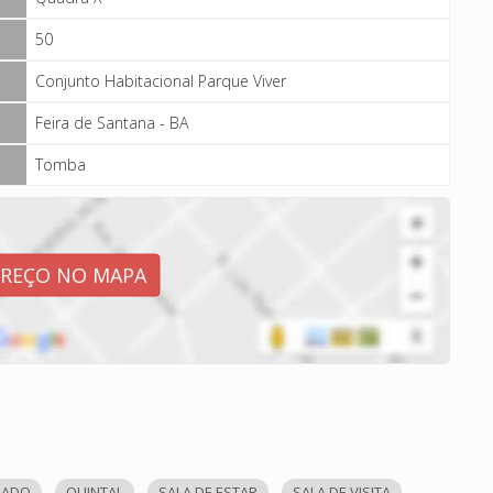
50
Conjunto Habitacional Parque Viver
Feira de Santana - BA
Tomba
EREÇO NO MAPA
RADO
QUINTAL
SALA DE ESTAR
SALA DE VISITA