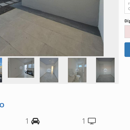
Di
DO
1
1