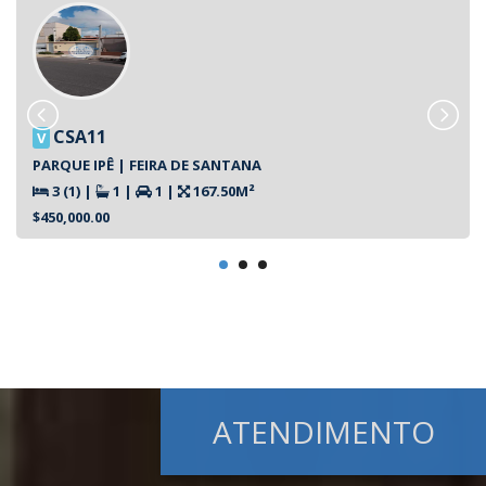
CSA11
V
PARQUE IPÊ | FEIRA DE SANTANA
3 (1)
|
1
|
1
|
167.50M²
$450,000.00
ATENDIMENTO