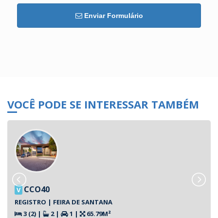
Enviar Formulário
VOCÊ PODE SE INTERESSAR TAMBÉM
CCO40
V
REGISTRO | FEIRA DE SANTANA
3 (2)
|
2
|
1
|
65.79M²