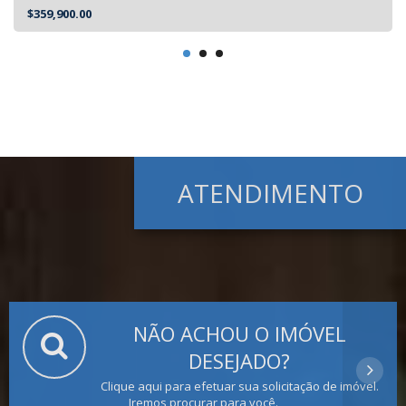
$359,900.00
ATENDIMENTO
NÃO ACHOU O IMÓVEL
DESEJADO?
Clique aqui para efetuar sua solicitação de imóvel.
Iremos procurar para você.